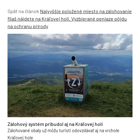
Späť na článok
Najvyššie položené miesto na zálohovanie
fliaš nájdete na Kráľovej holi. Vyzbierané peniaze pôjdu
na ochranu prírody
Zálohový systém pribudol aj na Kráľovej holi
Zálohované obaly už môžu turisti odovzdávať aj na vrchole
Kráľovej hole