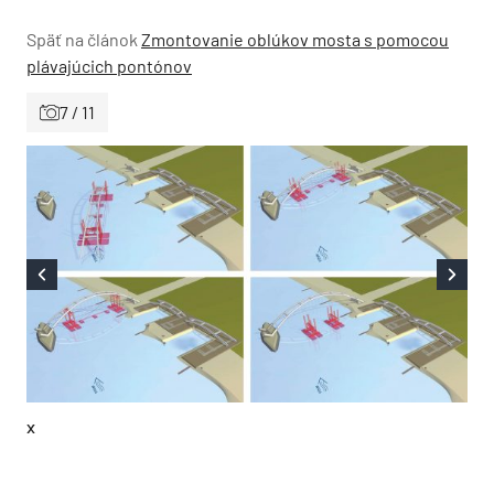
Späť na článok
Zmontovanie oblúkov mosta s pomocou
plávajúcich pontónov
7 / 11
x