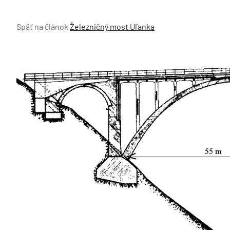
Späť na článok
Železničný most Uľanka