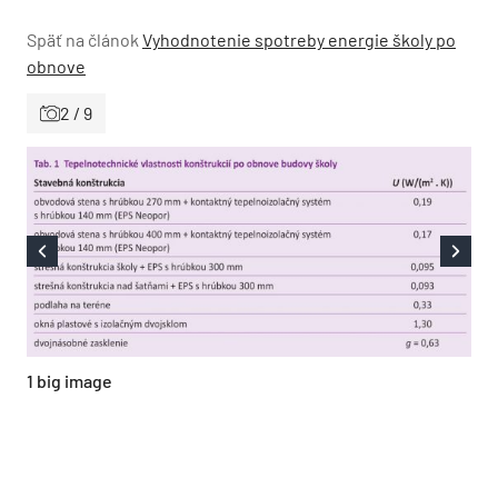
Späť na článok
Vyhodnotenie spotreby energie školy po
obnove
2 / 9
1 big image