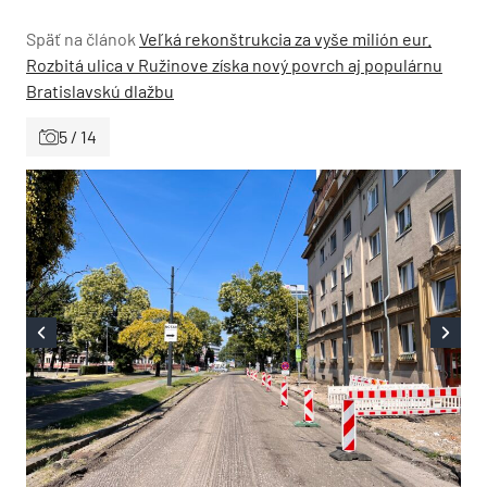
Späť na článok
Veľká rekonštrukcia za vyše milión eur.
Rozbitá ulica v Ružinove získa nový povrch aj populárnu
Bratislavskú dlažbu
5 / 14