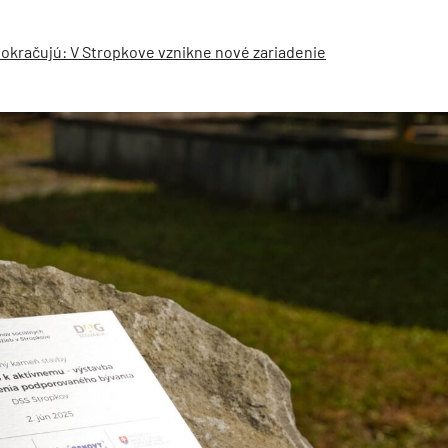
pokračujú: V Stropkove vznikne nové zariadenie