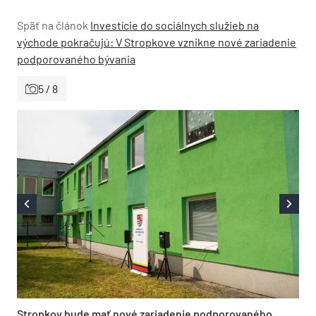
Späť na článok
Investície do sociálnych služieb na
východe pokračujú: V Stropkove vznikne nové zariadenie
podporovaného bývania
5 / 8
Stropkov bude mať nové zariadenie podporovaného