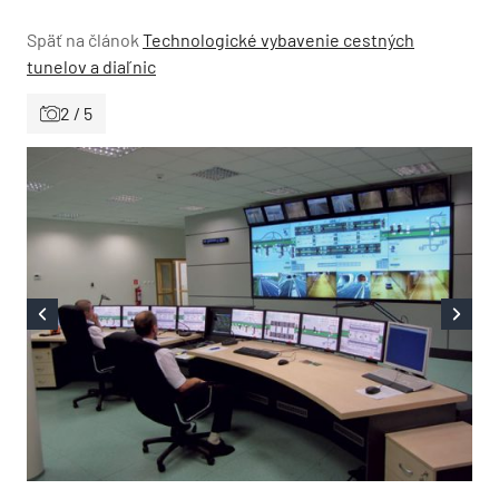
Späť na článok
Technologické vybavenie cestných
tunelov a diaľnic
2 / 5