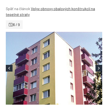
Späť na článok
Vplyv obnovy obalových konštrukcií na
tepelné straty
6 / 9