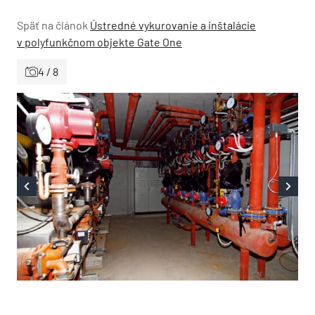
Späť na článok
Ústredné vykurovanie a inštalácie
v polyfunkčnom objekte Gate One
4 / 8