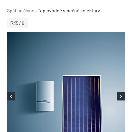
Späť na článok
Teplovodné slnečné kolektory
5 / 6