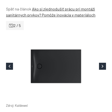
Späť na článok
Ako si zjednodušiť prácu pri montáži
sanitárnych prvkov? Pomôže inovácia v materiáloch
2 / 5
Zdroj: Kaldewei