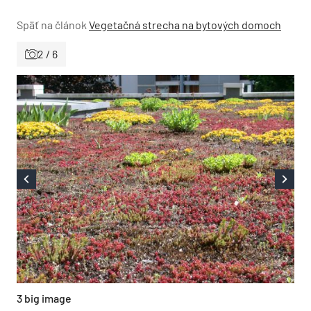
Späť na článok
Vegetačná strecha na bytových domoch
2 / 6
3 big image