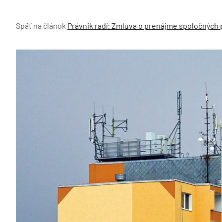
Späť na článok
Právnik radí: Zmluva o prenájme spoločných 