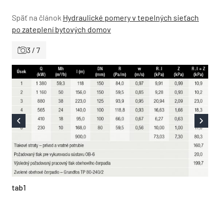
Späť na článok
Hydraulické pomery v tepelných sieťach
po zateplení bytových domov
3 / 7
tab1