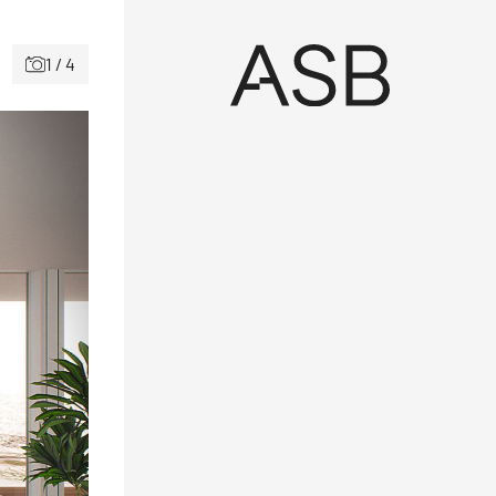
1 / 4