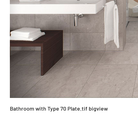
Bathroom with Type 70 Plate.tif bigview