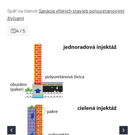
Späť na článok
Sanácia vlhkých stavieb polyuretánovými
živicami
4 / 5