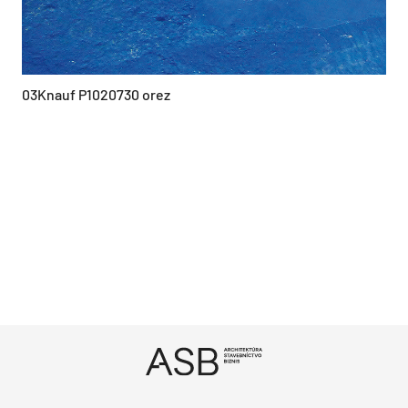
03Knauf P1020730 orez