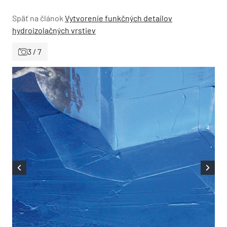
Späť na článok
Vytvorenie funkčných detailov
hydroizolačných vrstiev
3 / 7