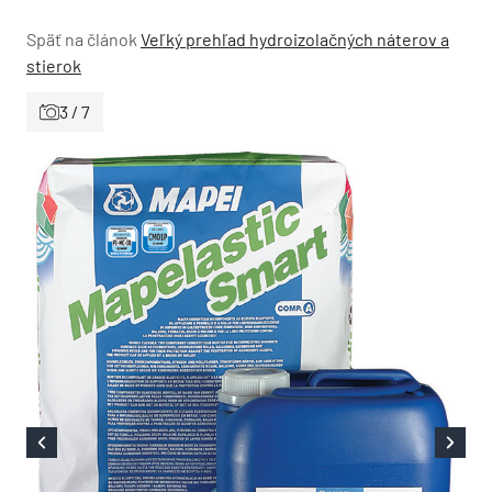
Späť na článok
Veľký prehľad hydroizolačných náterov a
stierok
3 / 7