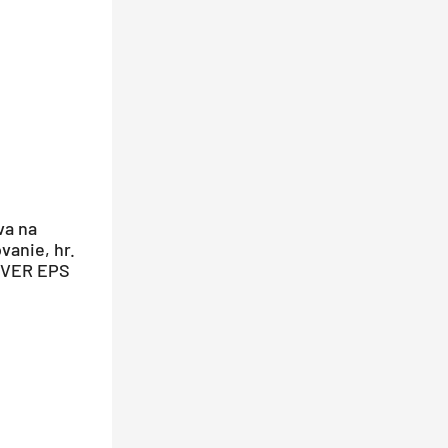
va na
vanie, hr.
SOVER EPS