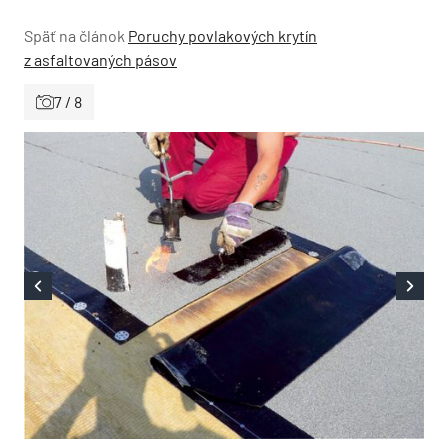
Späť na článok
Poruchy povlakových krytín
z asfaltovaných pásov
7 / 8