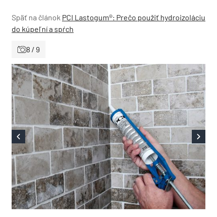
Späť na článok
PCI Lastogum®: Prečo použiť hydroizoláciu
do kúpeľní a spŕch
8 / 9