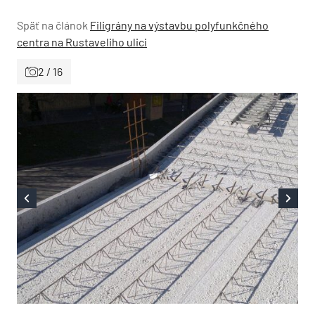
Späť na článok
Filigrány na výstavbu polyfunkčného
centra na Rustaveliho ulici
2 / 16