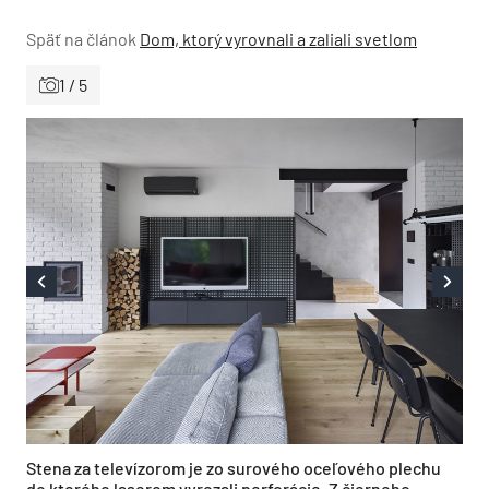
Späť na článok
Dom, ktorý vyrovnali a zaliali svetlom
1 / 5
Stena za televízorom je zo surového oceľového plechu
do ktorého laserom vyrezali perforácie. Z čierneho