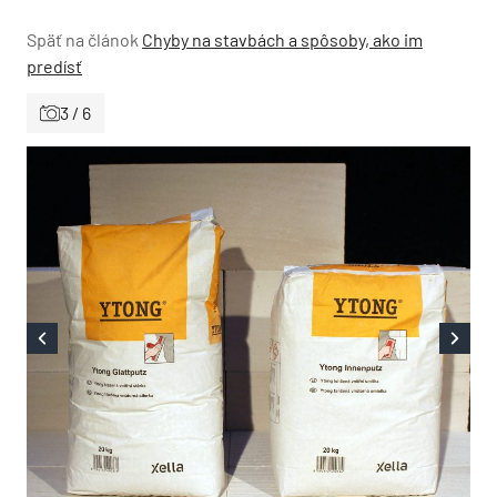
Späť na článok
Chyby na stavbách a spôsoby, ako im
predísť
3 / 6