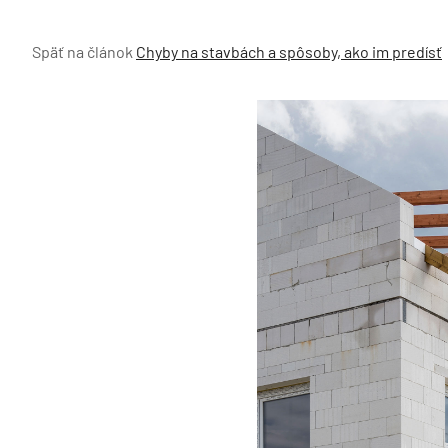
Späť na článok
Chyby na stavbách a spôsoby, ako im predísť