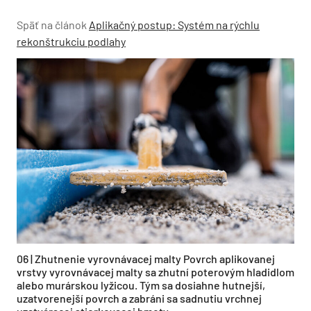
Späť na článok
Aplikačný postup: Systém na rýchlu
rekonštrukciu podlahy
06 | Zhutnenie vyrovnávacej malty Povrch aplikovanej
vrstvy vyrovnávacej malty sa zhutní poterovým hladidlom
alebo murárskou lyžicou. Tým sa dosiahne hutnejší,
uzatvorenejší povrch a zabráni sa sadnutiu vrchnej