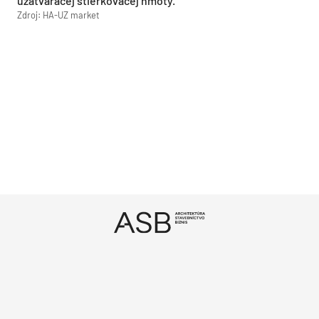
uzatváracej stierkovacej hmoty.
Zdroj: HA-UZ market