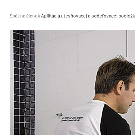
Späť na článok
Aplikácia utesňovacej a oddeľovacej podložk