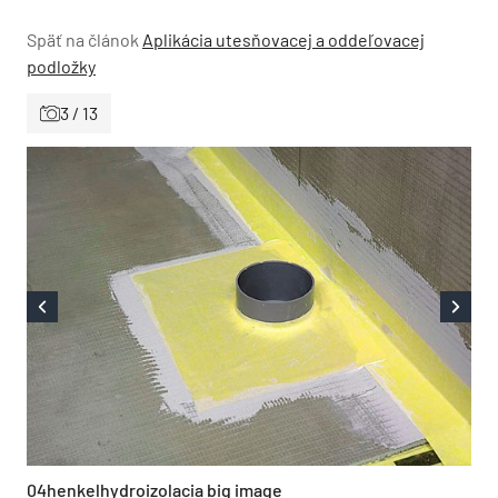
Späť na článok
Aplikácia utesňovacej a oddeľovacej
podložky
3 / 13
04henkelhydroizolacia big image