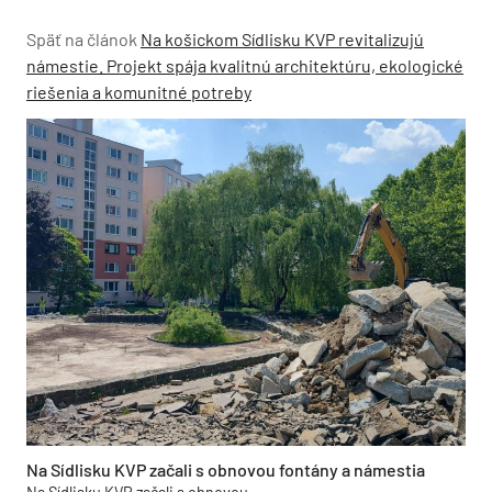
Späť na článok
Na košickom Sídlisku KVP revitalizujú
námestie. Projekt spája kvalitnú architektúru, ekologické
riešenia a komunitné potreby
Na Sídlisku KVP začali s obnovou fontány a námestia