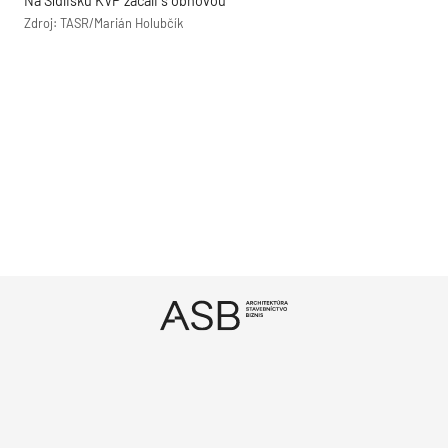
Na Sídlisku KVP začali s obnovou
Zdroj: TASR/Marián Holubčík