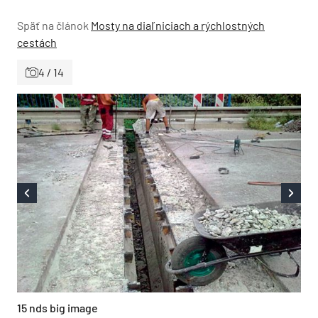
Späť na článok
Mosty na diaľniciach a rýchlostných
cestách
4 / 14
15 nds big image