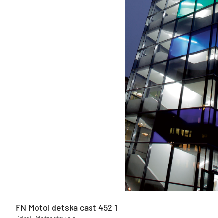
FN Motol detska cast 452 1