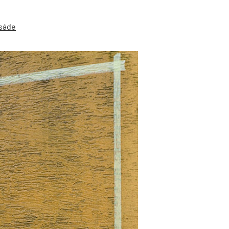
asáde