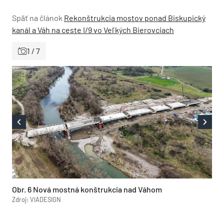
Späť na článok
Rekonštrukcia mostov ponad Biskupický
kanál a Váh na ceste I/9 vo Veľkých Bierovciach
1 / 7
Obr. 6 Nová mostná konštrukcia nad Váhom
Zdroj: VIADESIGN