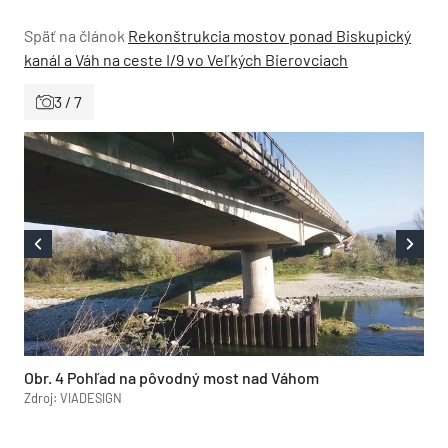
Späť na článok
Rekonštrukcia mostov ponad Biskupický
kanál a Váh na ceste I/9 vo Veľkých Bierovciach
3 / 7
Obr. 4 Pohľad na pôvodný most nad Váhom
Zdroj: VIADESIGN