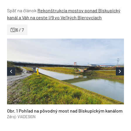
Späť na článok
Rekonštrukcia mostov ponad Biskupický
kanál a Váh na ceste I/9 vo Veľkých Bierovciach
6 / 7
Obr. 1 Pohľad na pôvodný most nad Biskupickým kanálom
Zdroj: VIADESIGN