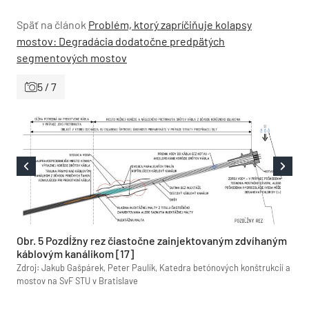
Späť na článok
Problém, ktorý zapríčiňuje kolapsy
mostov: Degradácia dodatočne predpätých
segmentových mostov
5 / 7
Obr. 5 Pozdĺžny rez čiastočne zainjektovaným zdvíhaným
káblovým kanálikom [17]
Zdroj: Jakub Gašpárek, Peter Paulík, Katedra betónových konštrukcií a
mostov na SvF STU v Bratislave