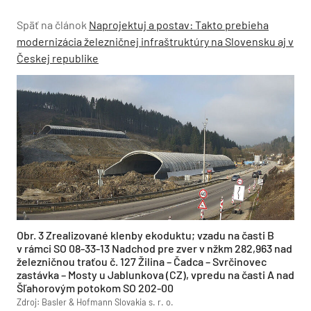
Späť na článok
Naprojektuj a postav: Takto prebieha
modernizácia železničnej infraštruktúry na Slovensku aj v
Českej republike
Obr. 3 Zrealizované klenby ekoduktu; vzadu na časti B
v rámci SO 08-33-13 Nadchod pre zver v nžkm 282,963 nad
železničnou traťou č. 127 Žilina – Čadca – Svrčinovec
zastávka – Mosty u Jablunkova (CZ), vpredu na časti A nad
Šľahorovým potokom SO 202-00
Zdroj: Basler & Hofmann Slovakia s. r. o.