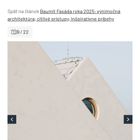
Späť na článok
Baumit Fasáda roka 2025: výnimočná
architektúra, citlivé prístupy, inšpiratívne príbehy
9 / 22