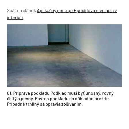
Späť na článok
Aplikačný postup: Epoxidová nivelácia v
interiéri
01. Príprava podkladu Podklad musí byť únosný, rovný,
čistý a pevný. Povrch podkladu sa dôkladne prezrie.
Prípadné trhliny sa opravia zošívaním.