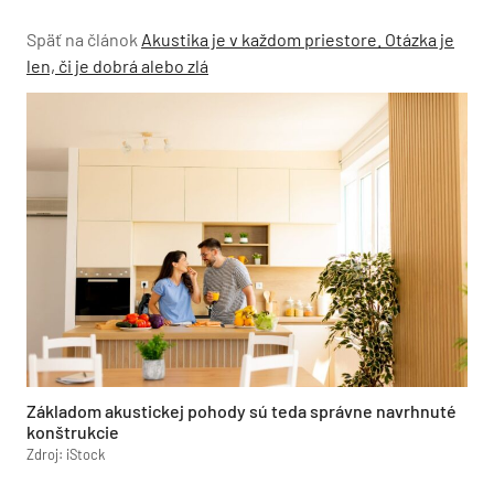
Späť na článok
Akustika je v každom priestore. Otázka je
len, či je dobrá alebo zlá
Základom akustickej pohody sú teda správne navrhnuté
konštrukcie
Zdroj: iStock