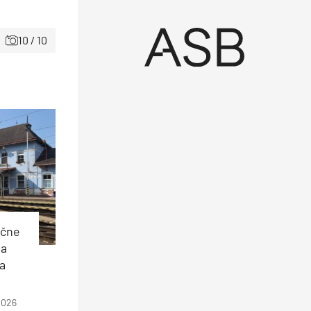
10 / 10
ečne
ia
a
2026