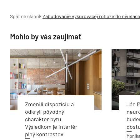
Späť na článok
Zabudovanie vykurovacej rohože do nivelač
Mohlo by vás zaujímať
Zmenili dispozíciu a
Ján P
odkryli pôvodný
neur
charakter bytu.
budem
Výsledkom je interiér
dostu
plný kontrastov
Monika