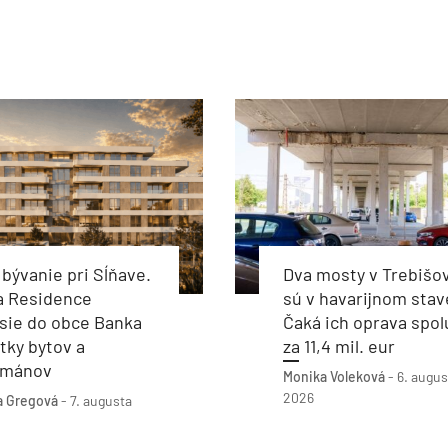
bývanie pri Sĺňave.
Dva mosty v Trebišo
a Residence
sú v havarijnom stav
sie do obce Banka
Čaká ich oprava spol
tky bytov a
za 11,4 mil. eur
tmánov
Monika Voleková
-
6. augus
2026
a Gregová
-
7. augusta