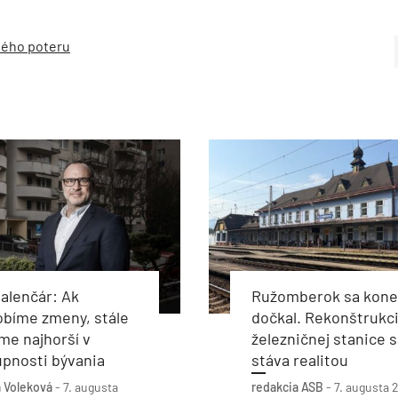
ného poteru
alenčár: Ak
Ružomberok sa kon
obíme zmeny, stále
dočkal. Rekonštrukc
e najhorší v
železničnej stanice s
pnosti bývania
stáva realitou
 Voleková
-
7. augusta
redakcia ASB
-
7. augusta 