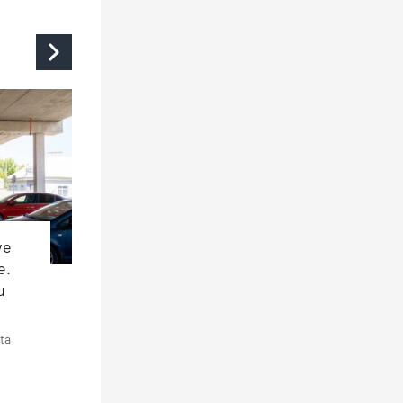
ve
e.
u
ta