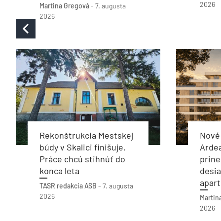
2026
Martina Gregová
-
7. augusta
2026
Rekonštrukcia Mestskej
Nové 
búdy v Skalici finišuje.
Arde
Práce chcú stihnúť do
prine
konca leta
desia
apar
TASR
redakcia ASB
-
7. augusta
2026
Martin
2026