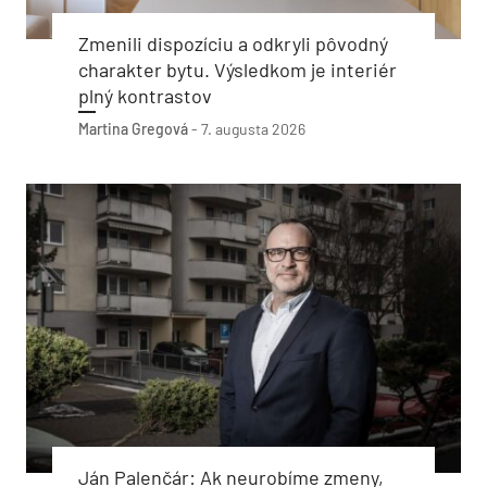
Zmenili dispozíciu a odkryli pôvodný
charakter bytu. Výsledkom je interiér
plný kontrastov
Martina Gregová
-
7. augusta 2026
Ján Palenčár: Ak neurobíme zmeny,