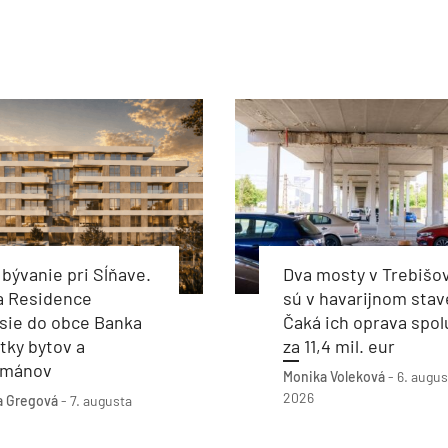
bývanie pri Sĺňave.
Dva mosty v Trebišo
a Residence
sú v havarijnom stav
sie do obce Banka
Čaká ich oprava spol
tky bytov a
za 11,4 mil. eur
tmánov
Monika Voleková
-
6. augus
2026
a Gregová
-
7. augusta