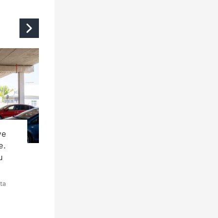
ve
e.
u
ta