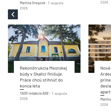
2026
Martina Gregová
-
7. augusta
2026
Rekonštrukcia Mestskej
Nové 
búdy v Skalici finišuje.
Arde
Práce chcú stihnúť do
prine
konca leta
desia
apar
TASR
redakcia ASB
-
7. augusta
2026
Martin
2026