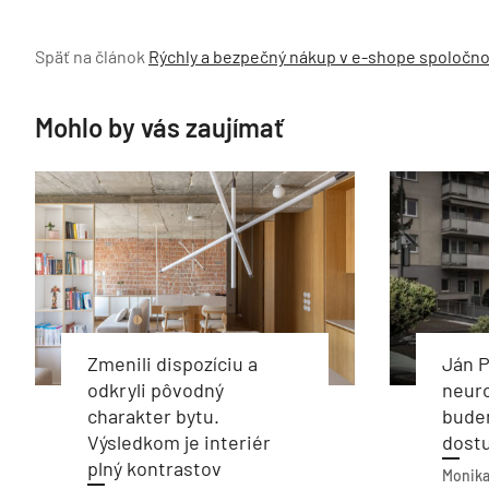
Späť na článok
Rýchly a bezpečný nákup v e-shope spoločn
Mohlo by vás zaujímať
Zmenili dispozíciu a
Ján P
odkryli pôvodný
neur
charakter bytu.
budem
Výsledkom je interiér
dostu
plný kontrastov
Monika