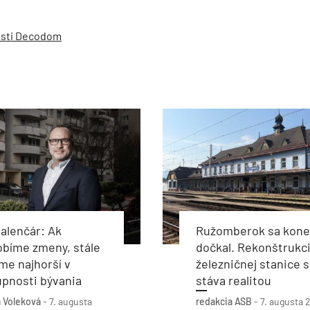
osti Decodom
alenčár: Ak
Ružomberok sa kon
obíme zmeny, stále
dočkal. Rekonštrukc
e najhorší v
železničnej stanice s
pnosti bývania
stáva realitou
 Voleková
-
7. augusta
redakcia ASB
-
7. augusta 