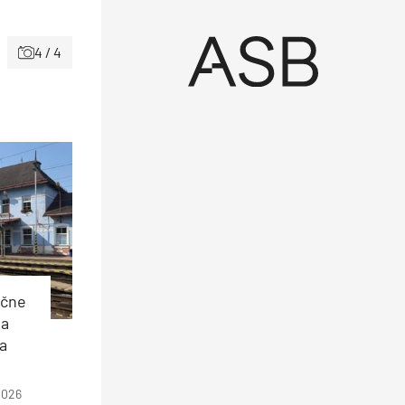
4 / 4
ečne
ia
a
2026