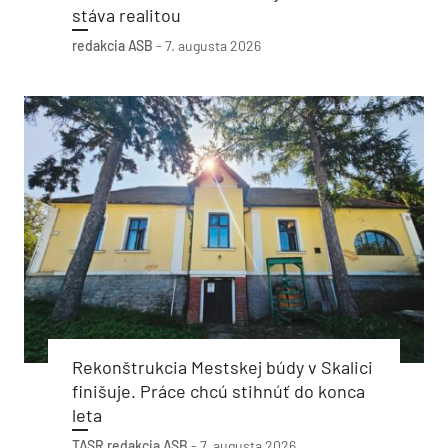
stáva realitou
redakcia ASB
-
7. augusta 2026
Rekonštrukcia Mestskej búdy v Skalici
finišuje. Práce chcú stihnúť do konca
leta
TASR
redakcia ASB
-
7. augusta 2026