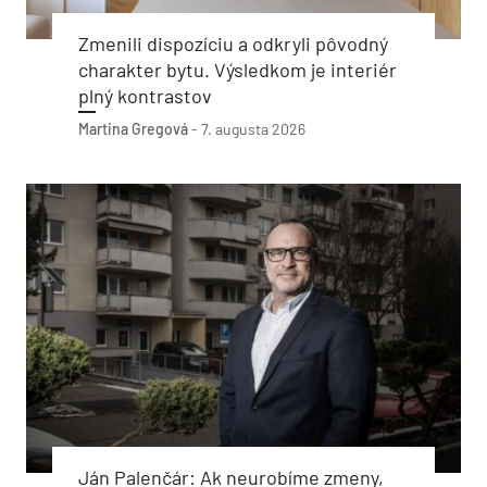
Zmenili dispozíciu a odkryli pôvodný
charakter bytu. Výsledkom je interiér
plný kontrastov
Martina Gregová
-
7. augusta 2026
Ján Palenčár: Ak neurobíme zmeny,