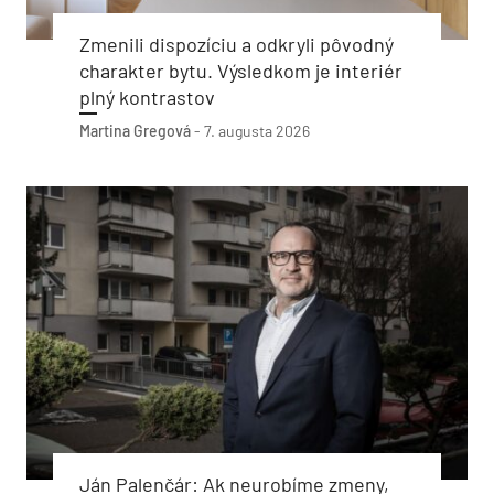
Zmenili dispozíciu a odkryli pôvodný
charakter bytu. Výsledkom je interiér
plný kontrastov
Martina Gregová
-
7. augusta 2026
Ján Palenčár: Ak neurobíme zmeny,