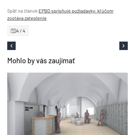
Späť na článok
EPBD sprísňuje požiadavky: kľúčom
zostáva zateplenie
4 / 4
Mohlo by vás zaujímať