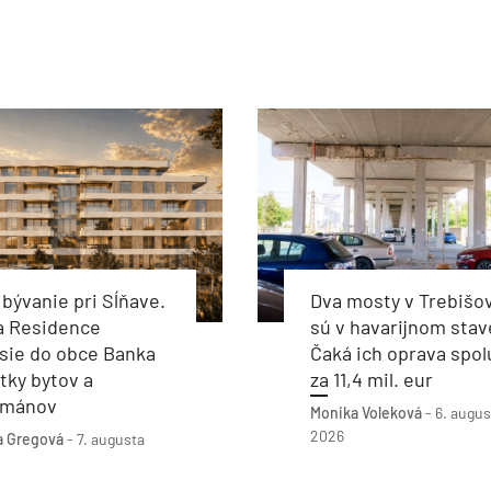
bývanie pri Sĺňave.
Dva mosty v Trebišo
a Residence
sú v havarijnom stav
sie do obce Banka
Čaká ich oprava spol
tky bytov a
za 11,4 mil. eur
tmánov
Monika Voleková
-
6. augus
2026
a Gregová
-
7. augusta