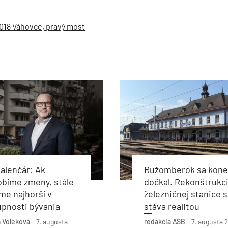
1-018 Váhovce, pravý most
alenčár: Ak
Ružomberok sa kon
obíme zmeny, stále
dočkal. Rekonštrukc
e najhorší v
železničnej stanice s
pnosti bývania
stáva realitou
 Voleková
-
7. augusta
redakcia ASB
-
7. augusta 