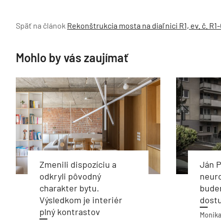
Späť na článok
Rekonštrukcia mosta na diaľnici R1, ev. č. R
Mohlo by vás zaujímať
Zmenili dispozíciu a
Ján P
odkryli pôvodný
neur
charakter bytu.
budem
Výsledkom je interiér
dostu
plný kontrastov
Monika