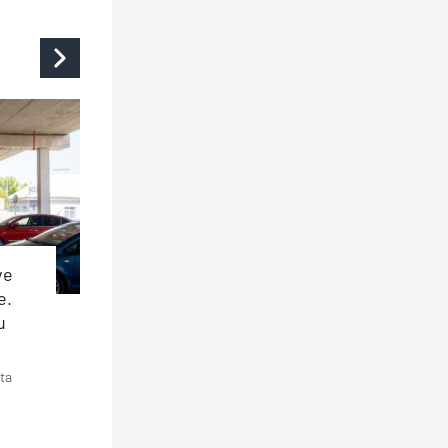
ve
e.
u
ta