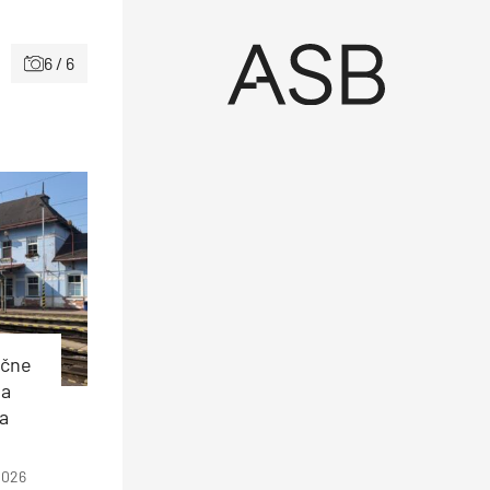
6 / 6
ečne
ia
a
2026