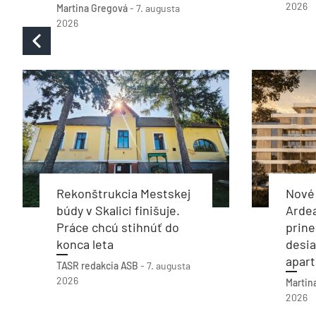
2026
Martina Gregová
-
7. augusta
2026
Rekonštrukcia Mestskej
Nové 
búdy v Skalici finišuje.
Arde
Práce chcú stihnúť do
prine
konca leta
desia
apar
TASR
redakcia ASB
-
7. augusta
2026
Martin
2026