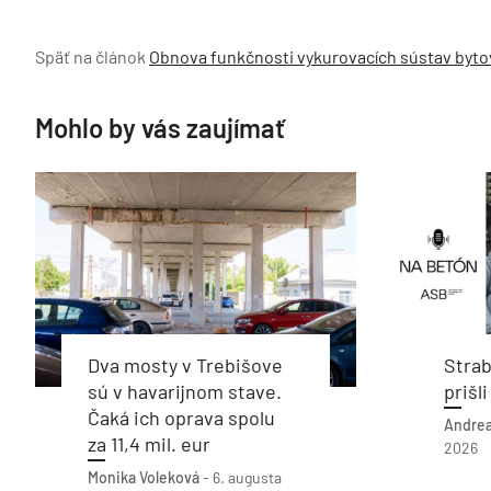
Späť na článok
Obnova funkčnosti vykurovacích sústav byt
Mohlo by vás zaujímať
Dva mosty v Trebišove
Stra
sú v havarijnom stave.
prišl
Čaká ich oprava spolu
Andrea
za 11,4 mil. eur
2026
Monika Voleková
-
6. augusta