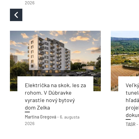
2026
Električka na skok, les za
Veľký
rohom. V Dúbravke
tunel
vyrastie nový bytový
hľadá
dom Zelka
proje
doku
Martina Gregová
-
6. augusta
2026
TASR