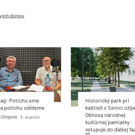
ových domov
bag: Potichu sme
Historický park pri
i a potichu odídeme
kaštieli v Senici ožije
Obnova národnej
 Dingová
-
6. augusta
kultúrnej pamiatky
vstupuje do ďalšej fá