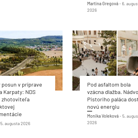
Martina Gregová
-
6. augus
2026
 posun v príprave
Pod asfaltom bola
a Karpaty: NDS
vzácna dlažba. Nádvo
 zhotoviteľa
Pistoriho paláca dos
ktovej
novú energiu
mentácie
Monika Voleková
-
5. augus
2026
-
5. augusta 2026