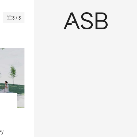
3 / 3
.
zy