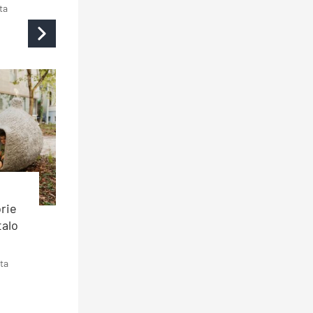
ta
rie
talo
ta